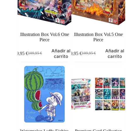
Illustration Box Vol.6 One
Illustration Box Vol.5 One
Piece
Piece
Añadir al
Añadir al
99,95
€
99,95
€
109,95
€
109,95
€
El
El
El
El
carrito
carrito
precio
precio
precio
precio
original
actual
original
actual
era:
es:
era:
es:
109,95 €.
99,95 €.
109,95 €.
99,95 €.