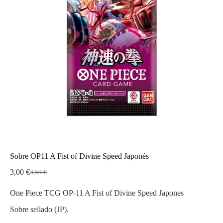
Sobre OP11 A Fist of Divine Speed Japonés
3,00
€
3,50
€
El
El
precio
precio
One Piece TCG OP-11 A Fist of Divine Speed Japones
original
actual
era:
es:
Sobre sellado (JP).
3,50 €.
3,00 €.