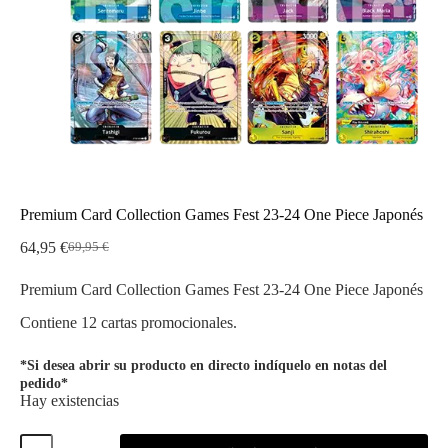
Premium Card Collection Games Fest 23-24 One Piece Japonés
64,95
€
69,95
€
El
El
precio
precio
Premium Card Collection Games Fest 23-24 One Piece Japonés
original
actual
era:
es:
Contiene 12 cartas promocionales.
69,95 €.
64,95 €.
*Si desea abrir su producto en directo indíquelo en notas del
pedido*
Hay existencias
Premium