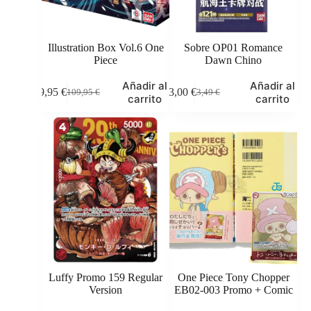
Illustration Box Vol.6 One
Sobre OP01 Romance
Piece
Dawn Chino
Añadir al
Añadir al
99,95
€
3,00
€
109,95
€
3,49
€
El
El
El
El
carrito
carrito
precio
precio
precio
precio
original
actual
original
actual
era:
es:
era:
es:
109,95 €.
99,95 €.
3,49 €.
3,00 €.
Luffy Promo 159 Regular
One Piece Tony Chopper
Version
EB02-003 Promo + Comic