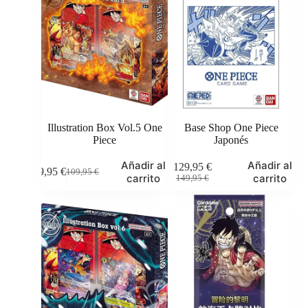
Illustration Box Vol.5 One
Base Shop One Piece
Piece
Japonés
Añadir al
Añadir al
129,95
€
99,95
€
109,95
€
El
El
El
El
carrito
carrito
149,95
€
precio
precio
precio
precio
original
actual
original
actual
era:
es:
era:
es:
109,95 €.
99,95 €.
149,95 €.
129,95 €.