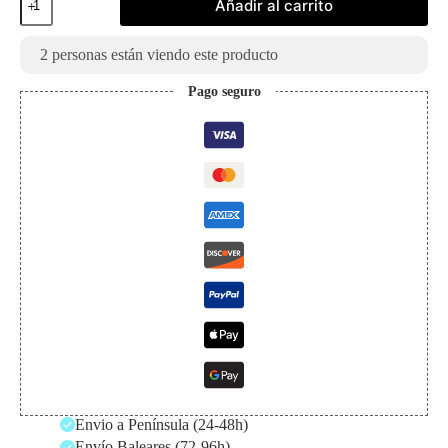
Añadir al carrito
Card
Collection
Games
2
personas están viendo este producto
Fest
23-
Pago seguro
24
One
Piece
Japonés
cantidad
Envio a Península (24-48h)
Envío Baleares (72-96h)