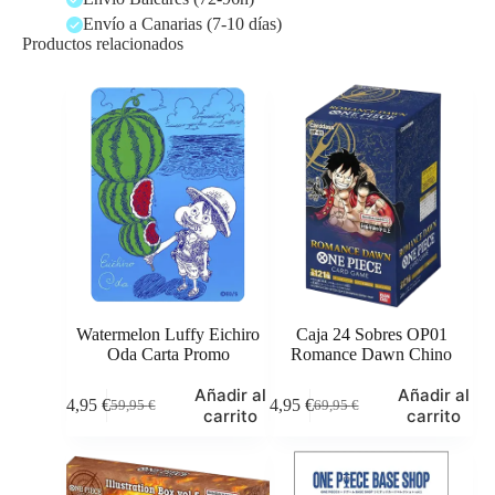
Envío a Canarias (7-10 días)
Productos relacionados
Watermelon Luffy Eichiro
Caja 24 Sobres OP01
Oda Carta Promo
Romance Dawn Chino
Añadir al
Añadir al
44,95
€
64,95
€
59,95
€
69,95
€
El
El
El
El
carrito
carrito
precio
precio
precio
precio
original
actual
original
actual
era:
es:
era:
es:
59,95 €.
44,95 €.
69,95 €.
64,95 €.