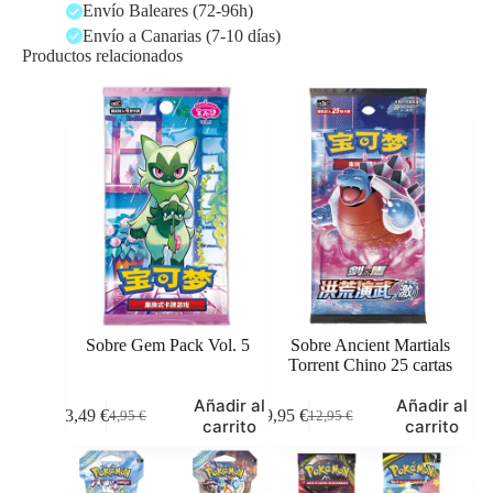
Envío Baleares (72-96h)
Envío a Canarias (7-10 días)
Productos relacionados
Sobre Gem Pack Vol. 5
Sobre Ancient Martials
Torrent Chino 25 cartas
Añadir al
Añadir al
3,49
€
9,95
€
4,95
€
12,95
€
El
El
El
El
carrito
carrito
precio
precio
precio
precio
original
actual
original
actual
era:
es:
era:
es: