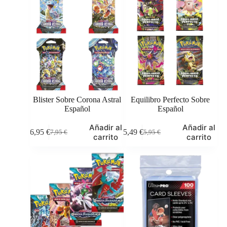
4,95 €.
3,49 €.
12,95 €.
9,95 €.
Blister Sobre Corona Astral
Equilibro Perfecto Sobre
Español
Español
Añadir al
Añadir al
6,95
€
5,49
€
7,95
€
5,95
€
El
El
El
El
carrito
carrito
precio
precio
precio
precio
original
actual
original
actual
era:
es:
era:
es:
7,95 €.
6,95 €.
5,95 €.
5,49 €.