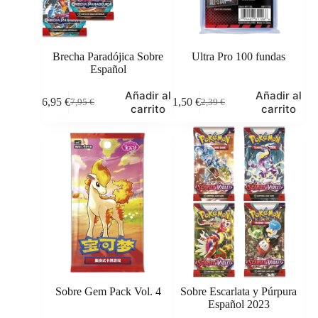
Brecha Paradójica Sobre
Ultra Pro 100 fundas
Español
Añadir al
Añadir al
6,95
€
1,50
€
7,95
€
2,39
€
El
El
El
El
carrito
carrito
precio
precio
precio
precio
original
actual
original
actual
era:
es:
era:
es:
7,95 €.
6,95 €.
2,39 €.
1,50 €.
Sobre Gem Pack Vol. 4
Sobre Escarlata y Púrpura
Español 2023