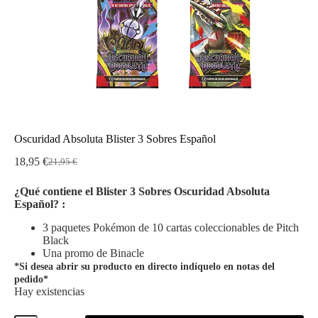
Oscuridad Absoluta Blister 3 Sobres Español
18,95
€
21,95
€
El
El
precio
precio
¿Qué contiene el Blister 3 Sobres Oscuridad Absoluta
original
actual
Español? :
era:
es:
21,95 €.
18,95 €.
3 paquetes Pokémon de 10 cartas coleccionables de Pitch
Black
Una promo de Binacle
*Si desea abrir su producto en directo indíquelo en notas del
pedido*
Hay existencias