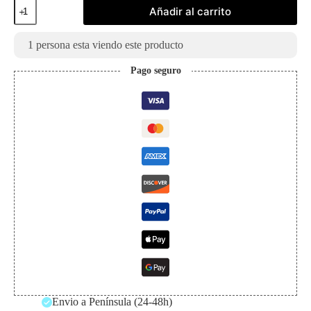
Oscuridad
Añadir al carrito
Absoluta
Blister
3
1
persona esta viendo este producto
Sobres
Español
Pago seguro
cantidad
Envio a Península (24-48h)