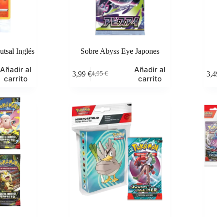
tsal Inglés
Sobre Abyss Eye Japones
Añadir al
Añadir al
3,99
€
3,
4,95
€
El
El
carrito
carrito
precio
precio
original
actual
era:
es:
4,95 €.
3,99 €.