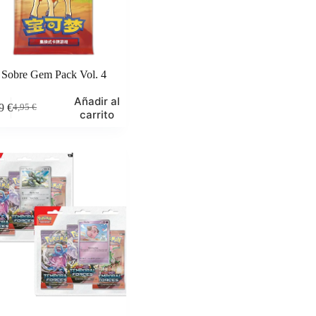
Sobre Gem Pack Vol. 4
Añadir al
49
€
4,95
€
El
El
carrito
precio
precio
original
actual
era:
es:
4,95 €.
3,49 €.