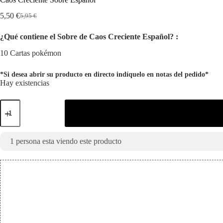
5,50
€
5,95
€
El
El
precio
precio
¿Qué contiene el Sobre de Caos Creciente Español? :
original
actual
era:
es:
10 Cartas pokémon
5,95 €.
5,50 €.
*Si desea abrir su producto en directo indíquelo en notas del pedido*
Hay existencias
Caos
Creciente
Sobre
Español
cantidad
1
persona esta viendo este producto