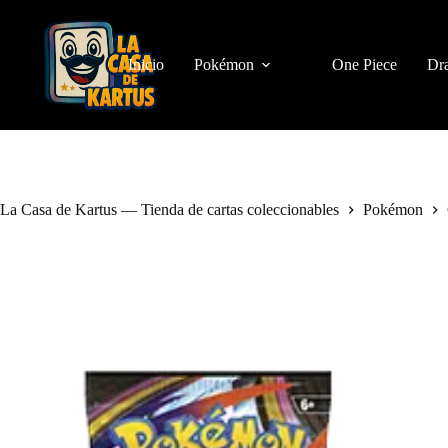
Saltar
al
contenido
Inicio
Pokémon
One Piece
Dra
La Casa de Kartus — Tienda de cartas coleccionables
Pokémon