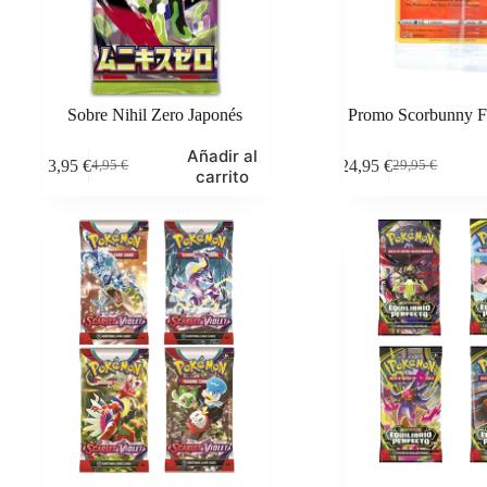
Sobre Nihil Zero Japonés
Promo Scorbunny Fu
Añadir al
3,95
€
24,95
€
4,95
€
29,95
€
El
El
El
El
carrito
precio
precio
precio
precio
original
actual
original
actual
era:
es:
era:
es:
4,95 €.
3,95 €.
29,95 €.
24,95 €.