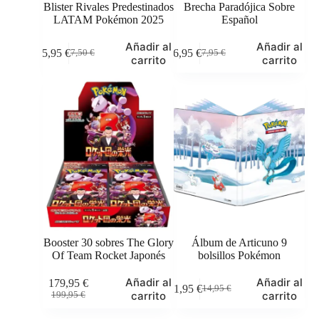
Blister Rivales Predestinados
Brecha Paradójica Sobre
LATAM Pokémon 2025
Español
Añadir al
Añadir al
5,95
€
6,95
€
7,50
€
7,95
€
El
El
El
El
carrito
carrito
precio
precio
precio
precio
original
actual
original
actual
era:
es:
era:
es:
7,50 €.
5,95 €.
7,95 €.
6,95 €.
Booster 30 sobres The Glory
Álbum de Articuno 9
Of Team Rocket Japonés
bolsillos Pokémon
Añadir al
Añadir al
179,95
€
11,95
€
14,95
€
El
El
El
El
carrito
carrito
199,95
€
precio
precio
precio
precio