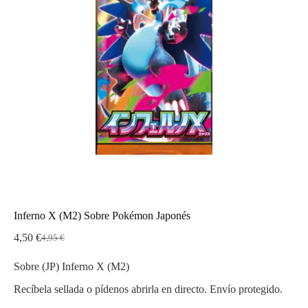
Inferno X (M2) Sobre Pokémon Japonés
4,50
€
4,95
€
El
El
precio
precio
Sobre (JP) Inferno X (M2)
original
actual
era:
es:
Recíbela sellada o pídenos abrirla en directo. Envío protegido.
4,95 €.
4,50 €.