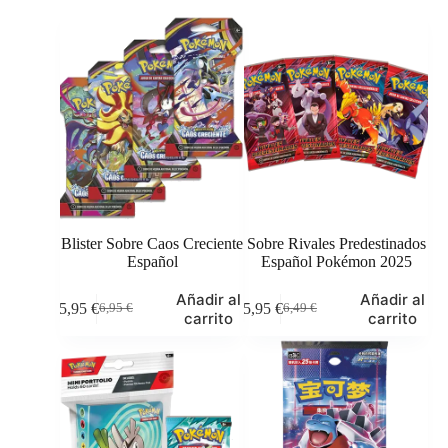
Blister Sobre Caos Creciente
Sobre Rivales Predestinados
Español
Español Pokémon 2025
Añadir al
Añadir al
5,95
€
5,95
€
6,95
€
6,49
€
El
El
El
El
carrito
carrito
precio
precio
precio
precio
original
actual
original
actual
era:
es:
era:
es:
6,95 €.
5,95 €.
6,49 €.
5,95 €.