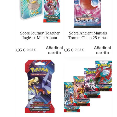
Sobre Journey Together
Sobre Ancient Martials
Inglés + Mini Album
Torrent Chino 25 cartas
Añadir al
Añadir al
8,95
€
9,95
€
10,95
€
12,95
€
El
El
El
El
carrito
carrito
precio
precio
precio
precio
original
actual
original
actual
era:
es:
era:
es:
10,95 €.
8,95 €.
12,95 €.
9,95 €.