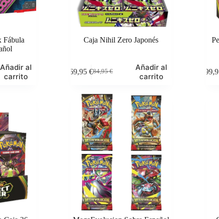
x Fábula
Caja Nihil Zero Japonés
Pe
añol
Añadir al
Añadir al
69,95
€
199,
84,95
€
El
El
carrito
carrito
precio
precio
original
actual
era:
es:
84,95 €.
69,95 €.