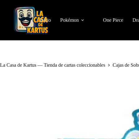
Saltar
al
contenido
Inicio
Pokémon
One Piece
Dra
La Casa de Kartus — Tienda de cartas coleccionables
Cajas de Sob