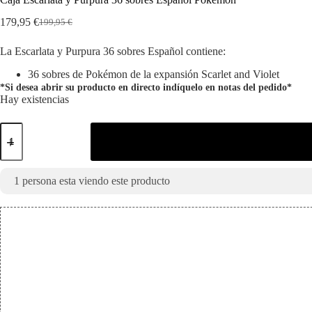
179,95
€
199,95
€
El
El
precio
precio
La Escarlata y Purpura 36 sobres Español contiene:
original
actual
era:
es:
36 sobres de Pokémon de la expansión Scarlet and Violet
199,95 €.
179,95 €.
*Si desea abrir su producto en directo indíquelo en notas del pedido*
Hay existencias
Caja
Escarlata
y
Purpura
36
1
persona esta viendo este producto
sobres
Español
Pokémon
cantidad