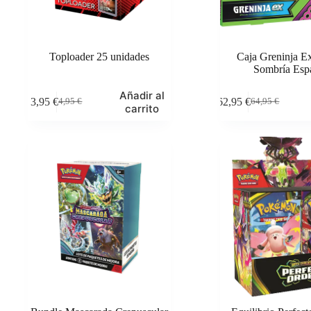
Toploader 25 unidades
Caja Greninja E
Sombría Esp
Añadir al
3,95
€
62,95
€
4,95
€
64,95
€
El
El
El
El
carrito
precio
precio
precio
precio
original
actual
original
actual
era:
es:
era:
es:
4,95 €.
3,95 €.
64,95 €.
62,95 €.