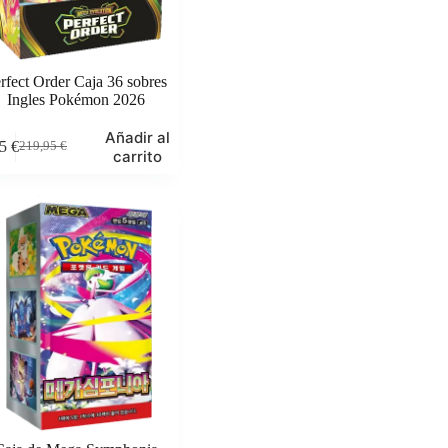
rfect Order Caja 36 sobres
Ingles Pokémon 2026
Añadir al
95
€
219,95
€
El
El
carrito
precio
precio
original
actual
era:
es:
219,95 €.
199,95 €.