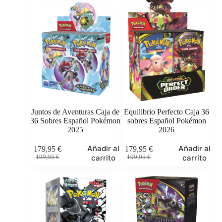
original
actual
original
actual
era:
es:
era:
es:
7,95 €.
6,49 €.
84,95 €.
69,95 €.
Juntos de Aventuras Caja de
Equilibrio Perfecto Caja 36
36 Sobres Español Pokémon
sobres Español Pokémon
2025
2026
Añadir al
Añadir al
179,95
€
179,95
€
El
El
El
El
carrito
carrito
199,95
€
199,95
€
precio
precio
precio
precio
original
actual
original
actual
era:
es:
era:
es:
199,95 €.
179,95 €.
199,95 €.
179,95 €.