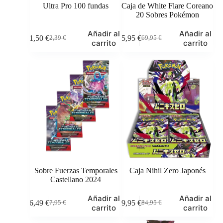
Ultra Pro 100 fundas
Caja de White Flare Coreano
20 Sobres Pokémon
Añadir al
Añadir al
1,50
€
65,95
€
2,39
€
69,95
€
El
El
El
El
carrito
carrito
precio
precio
precio
precio
original
actual
original
actual
era:
es:
era:
es:
2,39 €.
1,50 €.
69,95 €.
65,95 €.
Sobre Fuerzas Temporales
Caja Nihil Zero Japonés
Castellano 2024
Añadir al
Añadir al
6,49
€
69,95
€
7,95
€
84,95
€
El
El
El
El
carrito
carrito
precio
precio
precio
precio