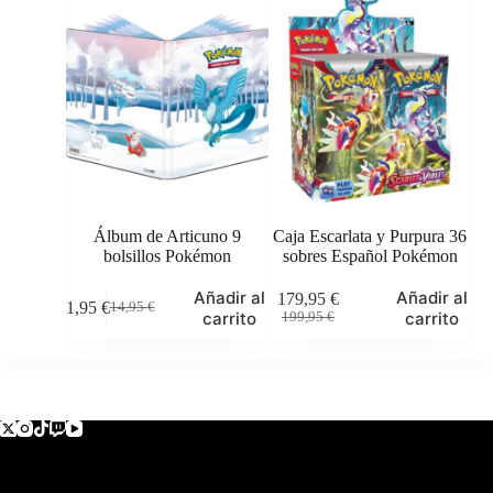
era:
es:
era:
es:
39,95 €.
35,95 €.
69,95 €.
65,95 €.
Álbum de Articuno 9
Caja Escarlata y Purpura 36
bolsillos Pokémon
sobres Español Pokémon
Añadir al
Añadir al
179,95
€
11,95
€
14,95
€
El
El
El
El
carrito
carrito
199,95
€
precio
precio
precio
precio
original
actual
original
actual
era:
es:
era:
es:
14,95 €.
11,95 €.
199,95 €.
179,95 €.