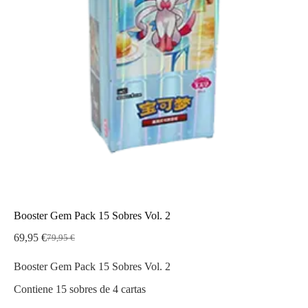
Booster Gem Pack 15 Sobres Vol. 2
69,95
€
79,95
€
El
El
precio
precio
Booster Gem Pack 15 Sobres Vol. 2
original
actual
era:
es:
Contiene 15 sobres de 4 cartas
79,95 €.
69,95 €.