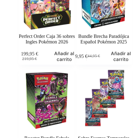
Perfect Order Caja 36 sobres
Bundle Brecha Paradójica
Ingles Pokémon 2026
Español Pokémon 2025
Añadir al
Añadir al
199,95
€
39,95
€
44,95
€
El
El
El
El
carrito
carrito
219,95
€
precio
precio
precio
precio
original
actual
original
actual
era:
es:
era:
es:
219,95 €.
199,95 €.
44,95 €.
39,95 €.