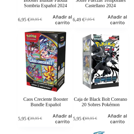
Booster Bundle Fabula
Sobre Fuerzas Temporales
Sombria Español 2024
Castellano 2024
Añadir al
Añadir al
36,95
€
6,49
€
39,95
€
7,95
€
El
El
El
El
carrito
carrito
precio
precio
precio
precio
original
actual
original
actual
era:
es:
era:
es:
39,95 €.
36,95 €.
7,95 €.
6,49 €.
Caos Creciente Booster
Caja de Black Bolt Coreano
Bundle Español
20 Sobres Pokémon
Añadir al
Añadir al
35,95
€
65,95
€
39,95
€
69,95
€
El
El
El
El
carrito
carrito
precio
precio
precio
precio
original
actual
original
actual