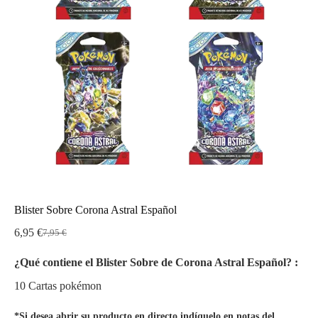
Blister Sobre Corona Astral Español
6,95
€
7,95
€
El
El
precio
precio
¿Qué contiene el Blister Sobre de Corona Astral Español? :
original
actual
era:
es:
10 Cartas pokémon
7,95 €.
6,95 €.
*Si desea abrir su producto en directo indíquelo en notas del