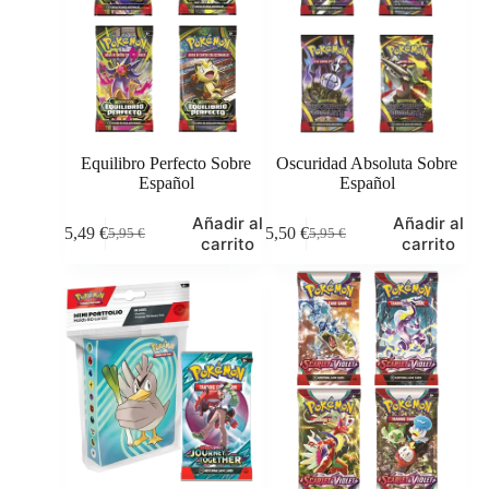
Equilibro Perfecto Sobre
Oscuridad Absoluta Sobre
Español
Español
Añadir al
Añadir al
5,49
€
5,50
€
5,95
€
5,95
€
El
El
El
El
carrito
carrito
precio
precio
precio
precio
original
actual
original
actual
era:
es:
era:
es:
5,95 €.
5,49 €.
5,95 €.
5,50 €.