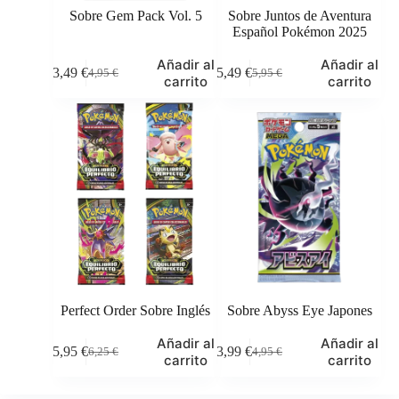
Sobre Gem Pack Vol. 5
Sobre Juntos de Aventura
Español Pokémon 2025
Añadir al
Añadir al
3,49
€
5,49
€
4,95
€
5,95
€
El
El
El
El
carrito
carrito
precio
precio
precio
precio
original
actual
original
actual
era:
es:
era:
es:
4,95 €.
3,49 €.
5,95 €.
5,49 €.
Perfect Order Sobre Inglés
Sobre Abyss Eye Japones
Añadir al
Añadir al
5,95
€
3,99
€
6,25
€
4,95
€
El
El
El
El
carrito
carrito
precio
precio
precio
precio
original
actual
original
actual