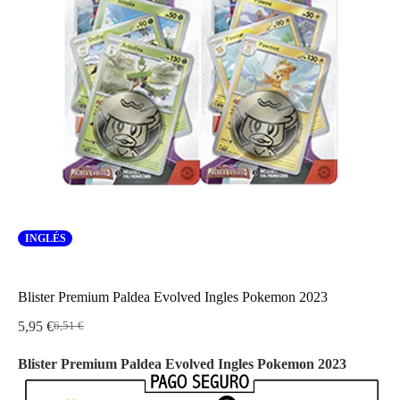
INGLÉS
Blister Premium Paldea Evolved Ingles Pokemon 2023
5,95
€
6,51
€
El
El
precio
precio
Blister Premium Paldea Evolved Ingles Pokemon 2023
original
actual
era:
es:
6,51 €.
5,95 €.