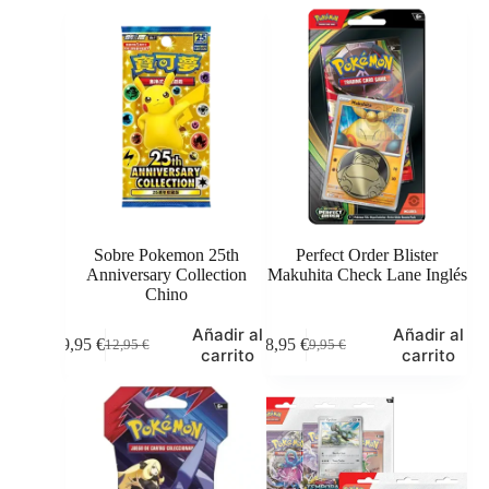
Sobre Pokemon 25th
Perfect Order Blister
Anniversary Collection
Makuhita Check Lane Inglés
Chino
Añadir al
Añadir al
9,95
€
8,95
€
12,95
€
9,95
€
El
El
El
El
carrito
carrito
precio
precio
precio
precio
original
actual
original
actual
era:
es:
era:
es:
12,95 €.
9,95 €.
9,95 €.
8,95 €.