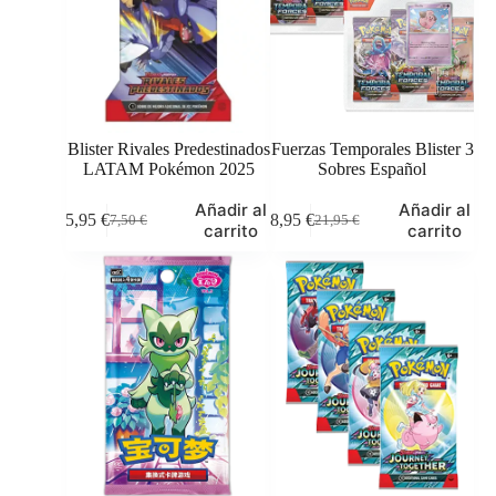
Blister Rivales Predestinados
Fuerzas Temporales Blister 3
LATAM Pokémon 2025
Sobres Español
Añadir al
Añadir al
5,95
€
18,95
€
7,50
€
21,95
€
El
El
El
El
carrito
carrito
precio
precio
precio
precio
original
actual
original
actual
era:
es:
era:
es:
7,50 €.
5,95 €.
21,95 €.
18,95 €.