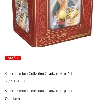
ESPAÑOL
Super Premium Collection Charizard Español
69,95
€
71,96
€
El
El
precio
precio
Super Premium Collection Charizard Español
original
actual
era:
es:
Contiene:
71,96 €.
69,95 €.