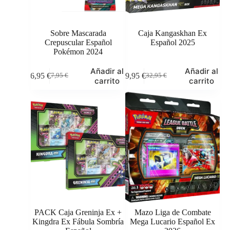
Sobre Mascarada
Caja Kangaskhan Ex
Crepuscular Español
Español 2025
Pokémon 2024
Añadir al
Añadir al
6,95
€
29,95
€
7,95
€
32,95
€
El
El
El
El
carrito
carrito
precio
precio
precio
precio
original
actual
original
actual
era:
es:
era:
es:
7,95 €.
6,95 €.
32,95 €.
29,95 €.
PACK Caja Greninja Ex +
Mazo Liga de Combate
Kingdra Ex Fábula Sombría
Mega Lucario Español Ex