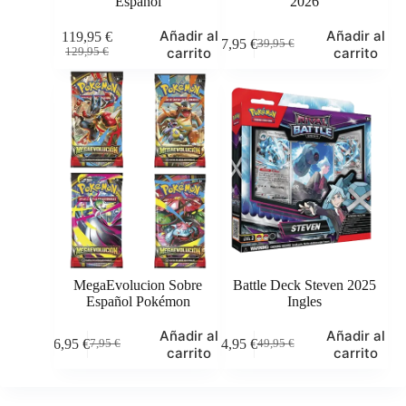
Español
2026
Añadir al
Añadir al
119,95
€
37,95
€
39,95
€
El
El
El
El
carrito
carrito
129,95
€
precio
precio
precio
precio
original
actual
original
actual
era:
es:
era:
es:
129,95 €.
119,95 €.
39,95 €.
37,95 €.
MegaEvolucion Sobre
Battle Deck Steven 2025
Español Pokémon
Ingles
Añadir al
Añadir al
6,95
€
44,95
€
7,95
€
49,95
€
El
El
El
El
carrito
carrito
precio
precio
precio
precio
original
actual
original
actual
era:
es:
era:
es: