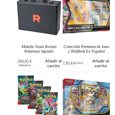
Maletín Team Rocket
Colección Premium de Iono
Pokémon Japonés
y Bellibolt Ex Español
Añadir al
Añadir al
299,95
€
47,95
€
49,95
€
El
El
El
El
carrito
carrito
389,95
€
precio
precio
precio
precio
original
actual
original
actual
era:
es:
era:
es:
389,95 €.
299,95 €.
49,95 €.
47,95 €.