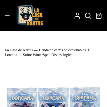
Saltar
al
contenido
Carro
de
compra
La Casa de Kartus — Tienda de cartas coleccionables
Lorcana
Sobre WinterSpell Disney Inglés