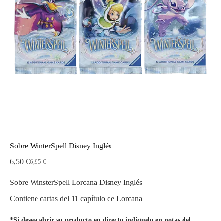
Sobre WinterSpell Disney Inglés
6,50
€
6,95
€
El
El
precio
precio
Sobre WinsterSpell Lorcana Disney Inglés
original
actual
era:
es:
Contiene cartas del 11 capítulo de Lorcana
6,95 €.
6,50 €.
*Si desea abrir su producto en directo indíquelo en notas del