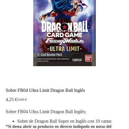
Sobre FB04 Ultra Limit Dragon Ball Inglés
4,25
€
5,00
€
El
El
precio
precio
Sobre FB04 Ultra Limit Dragon Ball Inglés:
original
actual
era:
es:
Sobre de Dragon Ball Super en Inglés con 10 cartas
5,00 €.
4,25 €.
*Si desea abrir su producto en directo indíquelo en notas del