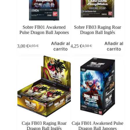
Sobre FB01 Awakened
Sobre FB03 Raging Roar
Pulse Dragon Ball Japones
Dragon Ball Inglés
Añadir al
Añadir al
3,00
€
4,25
€
4,95
€
4,50
€
El
El
El
El
carrito
carrito
precio
precio
precio
precio
original
actual
original
actual
era:
es:
era:
es:
4,95 €.
3,00 €.
4,50 €.
4,25 €.
Caja FB03 Raging Roar
Caja FB01 Awakened Pulse
Dragon Ball Inglés
Dragon Ball Japones