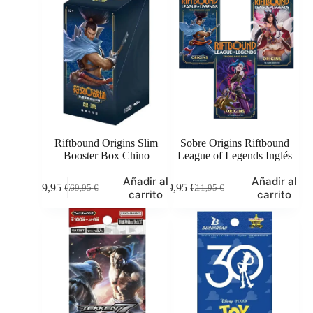
7,00 €.
5,95 €.
5,49 €.
4,95 €.
Riftbound Origins Slim
Sobre Origins Riftbound
Booster Box Chino
League of Legends Inglés
Añadir al
Añadir al
59,95
€
9,95
€
69,95
€
11,95
€
El
El
El
El
carrito
carrito
precio
precio
precio
precio
original
actual
original
actual
era:
es:
era:
es:
69,95 €.
59,95 €.
11,95 €.
9,95 €.