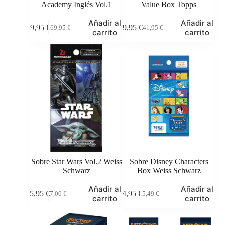
Academy Inglés Vol.1
Value Box Topps
Añadir al
Añadir al
59,95
€
39,95
€
69,95
€
41,95
€
El
El
El
El
carrito
carrito
precio
precio
precio
precio
original
actual
original
actual
era:
es:
era:
es:
69,95 €.
59,95 €.
41,95 €.
39,95 €.
Sobre Star Wars Vol.2 Weiss
Sobre Disney Characters
Schwarz
Box Weiss Schwarz
Añadir al
Añadir al
5,95
€
4,95
€
7,00
€
5,49
€
El
El
El
El
carrito
carrito
precio
precio
precio
precio
original
actual
original
actual
era:
es:
era:
es: