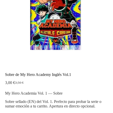
Sobre de My Hero Academy Inglés Vol.1
3,00
€
3,50
€
El
El
precio
precio
My Hero Academia Vol. 1 — Sobre
original
actual
era:
es:
Sobre sellado (EN) del Vol. 1. Perfecto para probar la serie o
3,50 €.
3,00 €.
sumar emoción a tu carrito. Apertura en directo opcional.