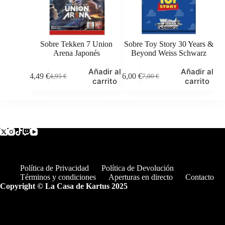
Sobre Tekken 7 Union
Sobre Toy Story 30 Years &
Arena Japonés
Beyond Weiss Schwarz
Añadir al
Añadir al
4,49
€
6,00
€
4,95
€
7,00
€
El
El
El
El
carrito
carrito
precio
precio
precio
precio
original
actual
original
actual
era:
es:
era:
es:
4,95 €.
4,49 €.
7,00 €.
6,00 €.
Política de Privacidad
Política de Devolución
Términos y condiciones
Aperturas en directo
Contacto
Copyright © La Casa de Kartus 2025