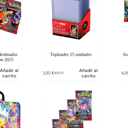
destinados
Toploader 25 unidades
So
on 2025
Añadir al
Añadir al
3,95
€
6,
4,95
€
El
El
carrito
carrito
precio
precio
original
actual
era:
es:
4,95 €.
3,95 €.