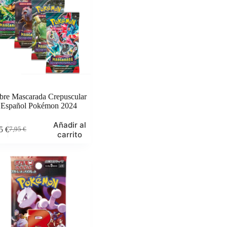
bre Mascarada Crepuscular
Español Pokémon 2024
Añadir al
95
€
7,95
€
El
El
carrito
precio
precio
original
actual
era:
es:
7,95 €.
6,95 €.