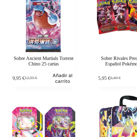
Sobre Ancient Martials Torrent
Sobre Rivales Pre
Chino 25 cartas
Español Pokém
Añadir al
9,95
€
5,95
€
12,95
€
6,49
€
El
El
El
El
carrito
precio
precio
precio
precio
original
actual
original
actual
era:
es:
era:
es:
12,95 €.
9,95 €.
6,49 €.
5,95 €.