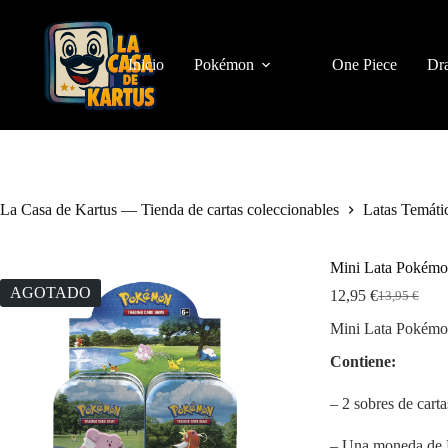
Saltar
al
contenido
Inicio
Pokémon
One Piece
Dra
La Casa de Kartus — Tienda de cartas coleccionables
Latas Temáti
Mini Lata Pokém
AGOTADO
12,95
€
13,95
€
El
El
precio
precio
Mini Lata Pokém
original
actual
era:
es:
Contiene:
13,95 €.
12,95 €.
– 2 sobres de car
– Una moneda de