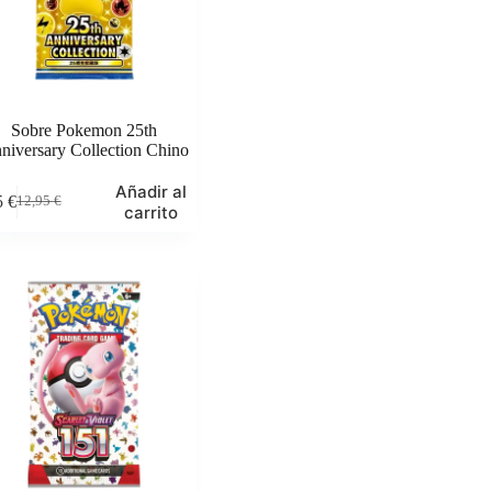
Sobre Pokemon 25th
niversary Collection Chino
Añadir al
5
€
12,95
€
El
El
carrito
precio
precio
original
actual
era:
es:
12,95 €.
9,95 €.