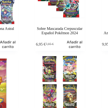
ona Astral
Sobre Mascarada Crepuscular
Español Pokémon 2024
An
Añadir al
Añadir al
6,95
€
9,9
7,95
€
El
El
carrito
carrito
precio
precio
original
actual
era:
es:
7,95 €.
6,95 €.