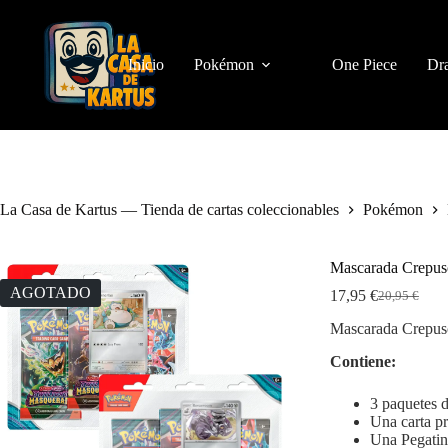
Saltar
al
contenido
Inicio
Pokémon
One Piece
Dra
La Casa de Kartus — Tienda de cartas coleccionables
Pokémon
Mascarada Crepusc
AGOTADO
17,95
€
20,95
€
El
El
precio
precio
Mascarada Crepusc
original
actual
era:
es:
Contiene:
20,95 €.
17,95 €.
3 paquetes 
Una carta p
Una Pegatin