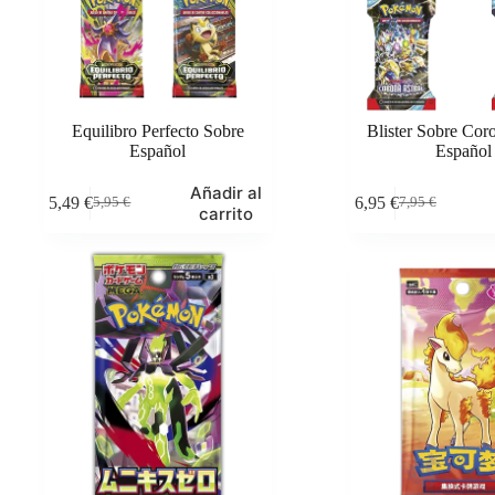
Equilibro Perfecto Sobre
Blister Sobre Cor
Español
Español
Añadir al
5,49
€
6,95
€
5,95
€
7,95
€
El
El
El
El
carrito
precio
precio
precio
precio
original
actual
original
actual
era:
es:
era:
es:
5,95 €.
5,49 €.
7,95 €.
6,95 €.