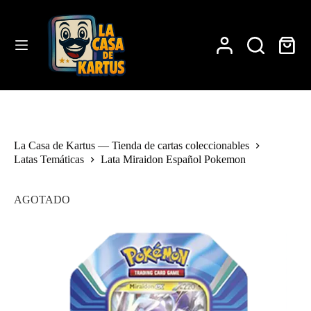
Saltar
al
contenido
Carro
de
compra
La Casa de Kartus — Tienda de cartas coleccionables
Latas Temáticas
Lata Miraidon Español Pokemon
AGOTADO