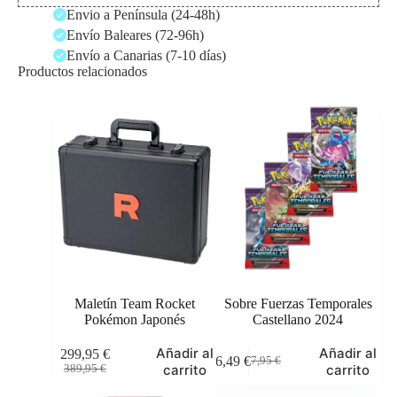
Envio a Península (24-48h)
Envío Baleares (72-96h)
Envío a Canarias (7-10 días)
Productos relacionados
Maletín Team Rocket
Sobre Fuerzas Temporales
Pokémon Japonés
Castellano 2024
Añadir al
Añadir al
299,95
€
6,49
€
7,95
€
El
El
El
El
carrito
carrito
389,95
€
precio
precio
precio
precio