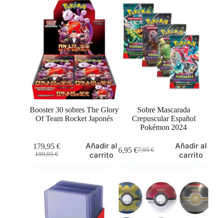
original
actual
original
actual
era:
es:
era:
es:
389,95 €.
299,95 €.
7,95 €.
6,49 €.
Booster 30 sobres The Glory
Sobre Mascarada
Of Team Rocket Japonés
Crepuscular Español
Pokémon 2024
Añadir al
Añadir al
179,95
€
6,95
€
7,95
€
El
El
El
El
carrito
carrito
199,95
€
precio
precio
precio
precio
original
actual
original
actual
era:
es:
era:
es:
199,95 €.
179,95 €.
7,95 €.
6,95 €.