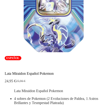
ESPAÑOL
Lata Miraidon Español Pokemon
24,95
€
25,96
€
El
El
precio
precio
Lata Miraidon Español Pokemon
original
actual
era:
es:
4 sobres de Pokemon (2 Evoluciones de Paldea, 1 Astros
25,96 €.
24,95 €.
Brillantes y Tesmpestad Plateada)