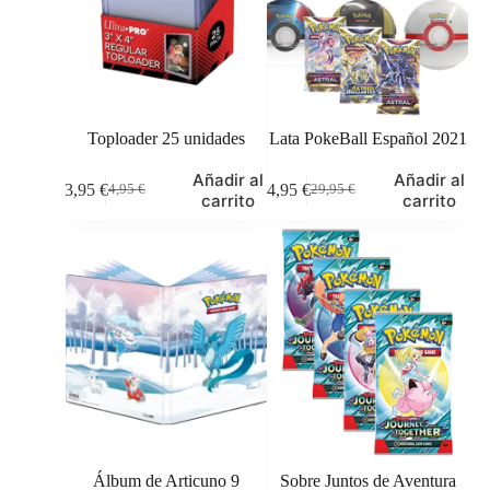
Toploader 25 unidades
Lata PokeBall Español 2021
Añadir al
Añadir al
3,95
€
24,95
€
4,95
€
29,95
€
El
El
El
El
carrito
carrito
precio
precio
precio
precio
original
actual
original
actual
era:
es:
era:
es:
4,95 €.
3,95 €.
29,95 €.
24,95 €.
Álbum de Articuno 9
Sobre Juntos de Aventura