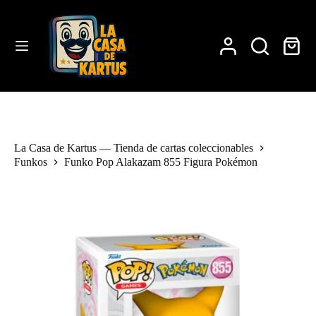
Saltar
al
contenido
Carro
de
compra
La Casa de Kartus — Tienda de cartas coleccionables
Funkos
Funko Pop Alakazam 855 Figura Pokémon