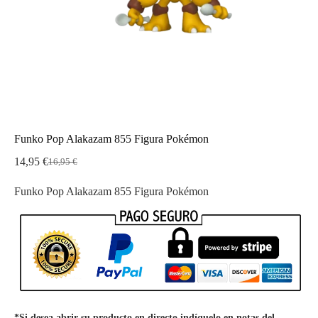
Funko Pop Alakazam 855 Figura Pokémon
14,95
€
16,95
€
El
El
precio
precio
Funko Pop Alakazam 855 Figura Pokémon
original
actual
era:
es:
16,95 €.
14,95 €.
*Si desea abrir su producto en directo indíquelo en notas del