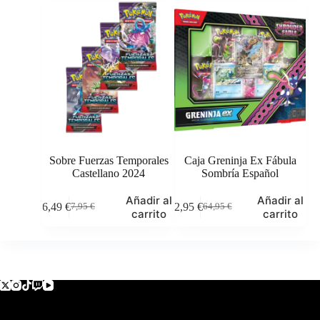
original
actual
original
actual
era:
es:
era:
es:
999,95 €.
899,95 €.
32,95 €.
29,95 €.
Sobre Fuerzas Temporales
Caja Greninja Ex Fábula
Castellano 2024
Sombría Español
Añadir al
Añadir al
6,49
€
62,95
€
7,95
€
64,95
€
El
El
El
El
carrito
carrito
precio
precio
precio
precio
original
actual
original
actual
era:
es:
era:
es:
7,95 €.
6,49 €.
64,95 €.
62,95 €.