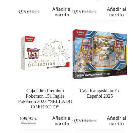
Añadir al
Añadir al
3,95
€
49,95
€
4,95
€
54,95
€
El
El
El
El
carrito
carrito
precio
precio
precio
precio
original
actual
original
actual
era:
es:
era:
es:
4,95 €.
3,95 €.
54,95 €.
49,95 €.
Caja Ultra Premium
Caja Kangaskhan Ex
Pokemon 151 Inglés
Español 2025
Pokémon 2023 *SELLADO
CORRECTO*
Añadir al
Añadir al
899,95
€
29,95
€
32,95
€
El
El
El
El
carrito
carrito
999,95
€
precio
precio
precio
precio