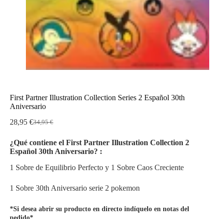
First Partner Illustration Collection Series 2 Español 30th
Aniversario
28,95
€
34,95
€
El
El
precio
precio
¿Qué contiene el First Partner Illustration Collection 2
original
actual
Español 30th Aniversario? :
era:
es:
34,95 €.
28,95 €.
1 Sobre de Equilibrio Perfecto y 1 Sobre Caos Creciente
1 Sobre 30th Aniversario serie 2 pokemon
*Si desea abrir su producto en directo indíquelo en notas del
pedido*