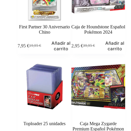
First Partner 30 Aniversario
Caja de Houndstone Español
Chino
Pokémon 2024
Añadir al
Añadir al
17,95
€
32,95
€
19,95
€
39,95
€
El
El
El
El
carrito
carrito
precio
precio
precio
precio
original
actual
original
actual
era:
es:
era:
es:
19,95 €.
17,95 €.
39,95 €.
32,95 €.
Toploader 25 unidades
Caja Mega Zygarde
Premium Español Pokémon