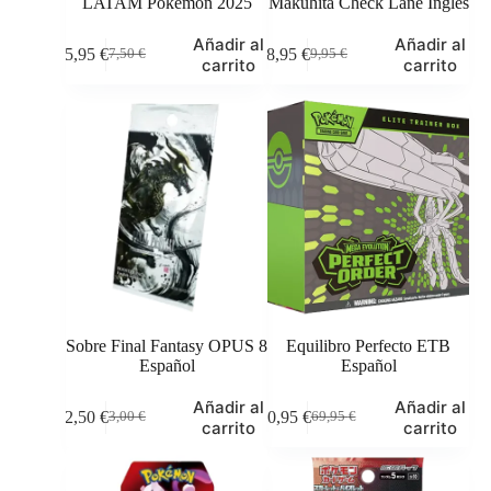
LATAM Pokémon 2025
Makuhita Check Lane Inglés
Añadir al
Añadir al
5,95
€
8,95
€
7,50
€
9,95
€
El
El
El
El
carrito
carrito
precio
precio
precio
precio
original
actual
original
actual
era:
es:
era:
es:
7,50 €.
5,95 €.
9,95 €.
8,95 €.
Sobre Final Fantasy OPUS 8
Equilibro Perfecto ETB
Español
Español
Añadir al
Añadir al
2,50
€
60,95
€
3,00
€
69,95
€
El
El
El
El
carrito
carrito
precio
precio
precio
precio
original
actual
original
actual
era:
es:
era:
es: