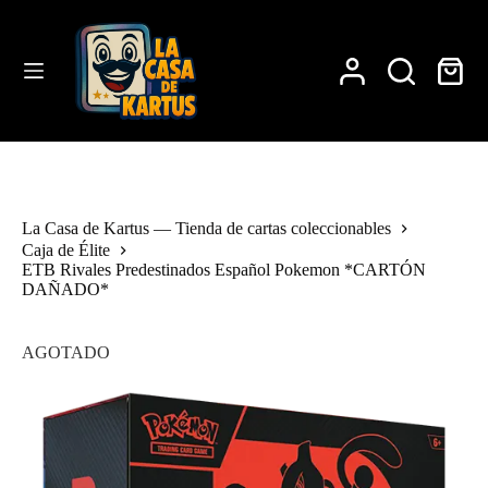
Saltar
al
contenido
Carro
de
compra
La Casa de Kartus — Tienda de cartas coleccionables
Caja de Élite
ETB Rivales Predestinados Español Pokemon *CARTÓN
DAÑADO*
AGOTADO