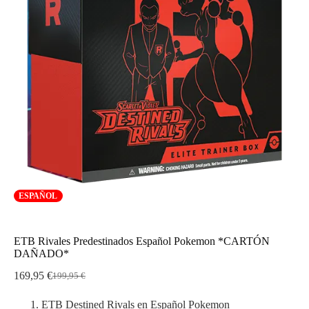
ESPAÑOL
ETB Rivales Predestinados Español Pokemon *CARTÓN
DAÑADO*
169,95
€
199,95
€
El
El
precio
precio
ETB Destined Rivals en Español Pokemon
original
actual