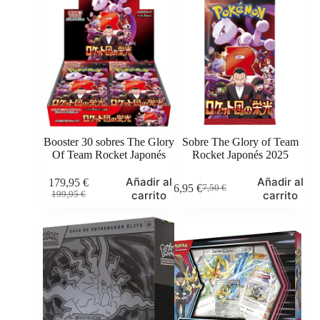
3,00 €.
2,50 €.
69,95 €.
60,95 €.
Booster 30 sobres The Glory
Sobre The Glory of Team
Of Team Rocket Japonés
Rocket Japonés 2025
Añadir al
Añadir al
179,95
€
6,95
€
7,50
€
El
El
El
El
carrito
carrito
199,95
€
precio
precio
precio
precio
original
actual
original
actual
era:
es:
era:
es:
199,95 €.
179,95 €.
7,50 €.
6,95 €.