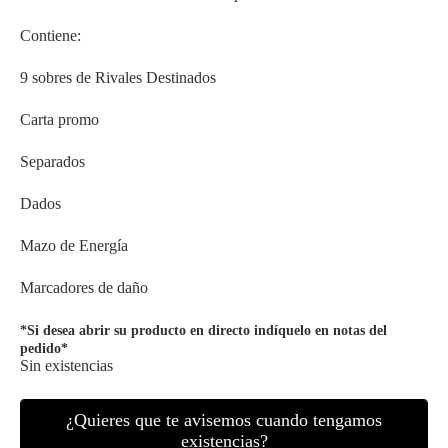
era:
es:
199,95 €.
169,95 €.
Contiene:
9 sobres de Rivales Destinados
Carta promo
Separados
Dados
Mazo de Energía
Marcadores de daño
*Si desea abrir su producto en directo indíquelo en notas del
pedido*
Sin existencias
¿Quieres que te avisemos cuando tengamos
existencias?