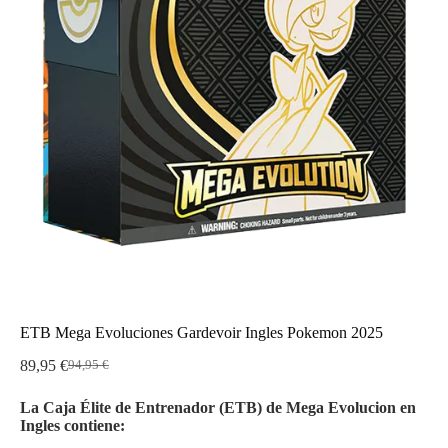
ETB Mega Evoluciones Gardevoir Ingles Pokemon 2025
89,95
€
94,95
€
El
El
precio
precio
La Caja Élite de Entrenador (ETB) de Mega Evolucion en
original
actual
Ingles contiene:
era:
es:
94,95 €.
89,95 €.