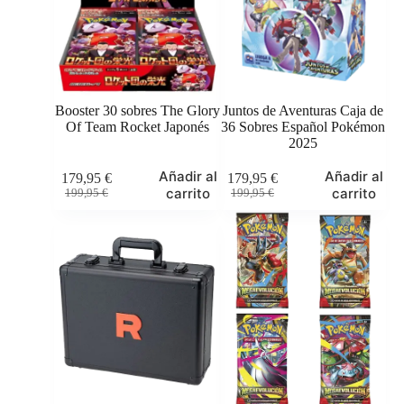
elegir
en
la
página
de
producto
Booster 30 sobres The Glory
Juntos de Aventuras Caja de
Of Team Rocket Japonés
36 Sobres Español Pokémon
2025
Añadir al
Añadir al
179,95
€
179,95
€
El
El
El
El
carrito
carrito
199,95
€
199,95
€
precio
precio
precio
precio
original
actual
original
actual
era:
es:
era:
es:
199,95 €.
179,95 €.
199,95 €.
179,95 €.