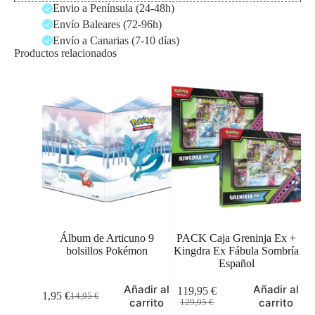
Envio a Península (24-48h)
Envío Baleares (72-96h)
Envío a Canarias (7-10 días)
Productos relacionados
Álbum de Articuno 9
PACK Caja Greninja Ex +
bolsillos Pokémon
Kingdra Ex Fábula Sombría
Español
Añadir al
Añadir al
119,95
€
11,95
€
14,95
€
El
El
El
El
carrito
carrito
129,95
€
precio
precio
precio
precio