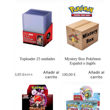
original
actual
original
actual
era:
es:
era:
es:
14,95 €.
11,95 €.
129,95 €.
119,95 €.
Toploader 25 unidades
Mystery Box Pokémon
Español o Inglés
Este
Añadir al
Añadir al
3,95
€
100,00
€
4,95
€
producto
El
El
carrito
carrito
tiene
precio
precio
múltiples
original
actual
variantes.
era:
es:
Las
4,95 €.
3,95 €.
opciones
se
pueden