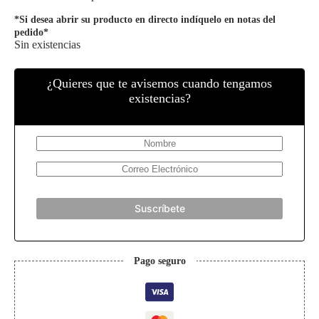
era:
es:
*Si desea abrir su producto en directo indíquelo en notas del
6,99 €.
6,49 €.
pedido*
Sin existencias
¿Quieres que te avisemos cuando tengamos
existencias?
Suscríbete
Pago seguro