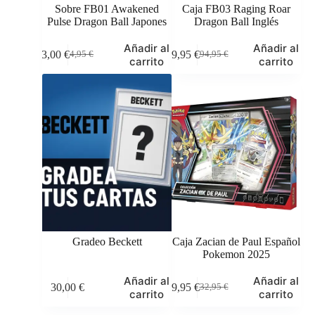
Sobre FB01 Awakened
Caja FB03 Raging Roar
Pulse Dragon Ball Japones
Dragon Ball Inglés
Añadir al
Añadir al
3,00
€
89,95
€
4,95
€
94,95
€
El
El
El
El
carrito
carrito
precio
precio
precio
precio
original
actual
original
actual
era:
es:
era:
es:
4,95 €.
3,00 €.
94,95 €.
89,95 €.
Gradeo Beckett
Caja Zacian de Paul Español
Pokemon 2025
Este
Añadir al
Añadir al
30,00
€
29,95
€
32,95
€
producto
El
El
carrito
carrito
tiene
precio
precio
múltiples