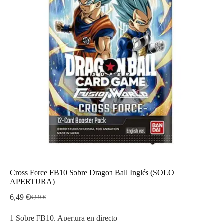
Cross Force FB10 Sobre Dragon Ball Inglés (SOLO
APERTURA)
6,49
€
6,99
€
El
El
precio
precio
1 Sobre FB10. Apertura en directo
original
actual