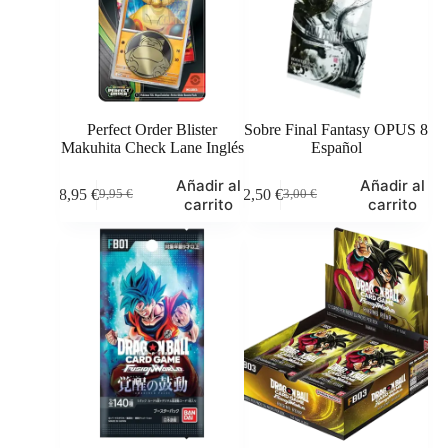
Perfect Order Blister
Sobre Final Fantasy OPUS 8
Makuhita Check Lane Inglés
Español
Añadir al
Añadir al
8,95
€
2,50
€
9,95
€
3,00
€
El
El
El
El
carrito
carrito
precio
precio
precio
precio
original
actual
original
actual
era:
es:
era:
es:
9,95 €.
8,95 €.
3,00 €.
2,50 €.