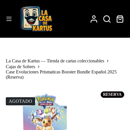
Saltar
al
contenido
Carro
de
compra
La Casa de Kartus — Tienda de cartas coleccionables
Cajas de Sobres
Case Evoluciones Prismaticas Booster Bundle Español 2025
(Reserva)
RESERVA
AGOTADO