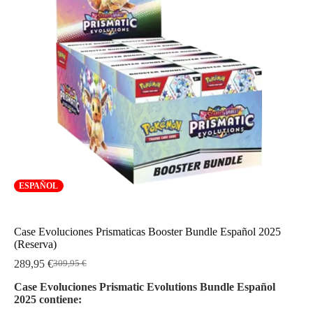
ESPAÑOL
Case Evoluciones Prismaticas Booster Bundle Español 2025
(Reserva)
289,95
€
309,95
€
El
El
precio
precio
Case Evoluciones Prismatic Evolutions Bundle Español
original
actual
2025 contiene:
era:
es: