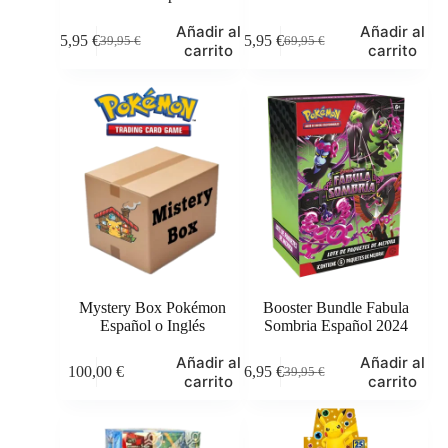
Añadir al
Añadir al
35,95
€
65,95
€
39,95
€
69,95
€
El
El
El
El
carrito
carrito
precio
precio
precio
precio
original
actual
original
actual
era:
es:
era:
es:
39,95 €.
35,95 €.
69,95 €.
65,95 €.
Mystery Box Pokémon
Booster Bundle Fabula
Español o Inglés
Sombria Español 2024
Este
Añadir al
Añadir al
100,00
€
36,95
€
39,95
€
producto
El
El
carrito
carrito
tiene
precio
precio
múltiples
original
actual
variantes.
era:
es:
Las