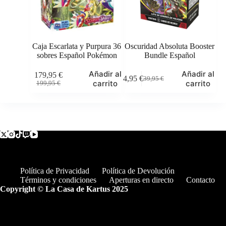
Caja Escarlata y Purpura 36
Oscuridad Absoluta Booster
sobres Español Pokémon
Bundle Español
Añadir al
Añadir al
179,95
€
34,95
€
39,95
€
El
El
El
El
carrito
carrito
199,95
€
precio
precio
precio
precio
original
actual
original
actual
era:
es:
era:
es:
199,95 €.
179,95 €.
39,95 €.
34,95 €.
Política de Privacidad
Política de Devolución
Términos y condiciones
Aperturas en directo
Contacto
Copyright © La Casa de Kartus 2025