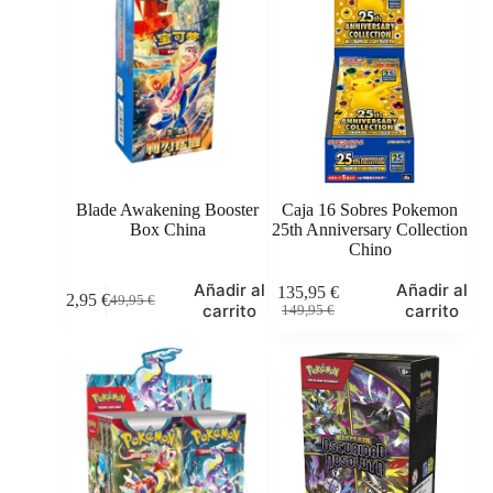
39,95 €.
36,95 €.
opciones
se
pueden
elegir
en
la
página
de
producto
Blade Awakening Booster
Caja 16 Sobres Pokemon
Box China
25th Anniversary Collection
Chino
Añadir al
Añadir al
135,95
€
42,95
€
49,95
€
El
El
El
El
carrito
carrito
149,95
€
precio
precio
precio
precio
original
actual
original
actual
era:
es:
era:
es:
49,95 €.
42,95 €.
149,95 €.
135,95 €.