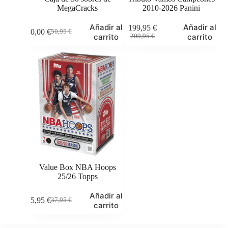
MegaCracks
2010-2026 Panini
Este
Añadir al
Añadir al
199,95
€
50,00
€
50,95
€
producto
El
El
El
El
carrito
carrito
209,95
€
tiene
precio
precio
precio
precio
múltiples
original
actual
original
actual
variantes.
era:
es:
era:
es:
Las
50,95 €.
50,00 €.
209,95 €.
199,95 €.
opciones
se
pueden
elegir
en
la
página
de
producto
Value Box NBA Hoops
25/26 Topps
Añadir al
35,95
€
37,95
€
El
El
carrito
precio
precio
original
actual