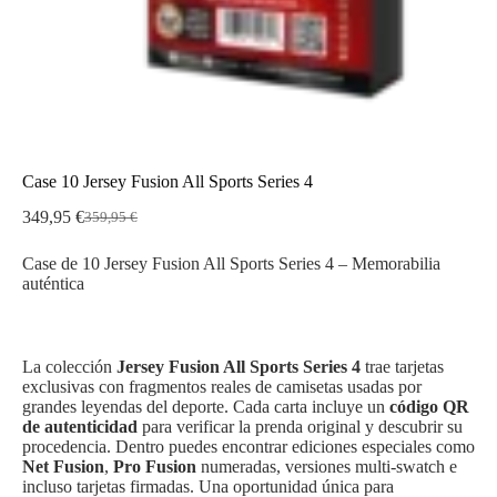
Case 10 Jersey Fusion All Sports Series 4
349,95
€
359,95
€
El
El
precio
precio
Case de 10 Jersey Fusion All Sports Series 4 – Memorabilia
original
actual
auténtica
era:
es:
359,95 €.
349,95 €.
La colección
Jersey Fusion All Sports Series 4
trae tarjetas
exclusivas con fragmentos reales de camisetas usadas por
grandes leyendas del deporte. Cada carta incluye un
código QR
de autenticidad
para verificar la prenda original y descubrir su
procedencia. Dentro puedes encontrar ediciones especiales como
Net Fusion
,
Pro Fusion
numeradas, versiones multi-swatch e
incluso tarjetas firmadas. Una oportunidad única para