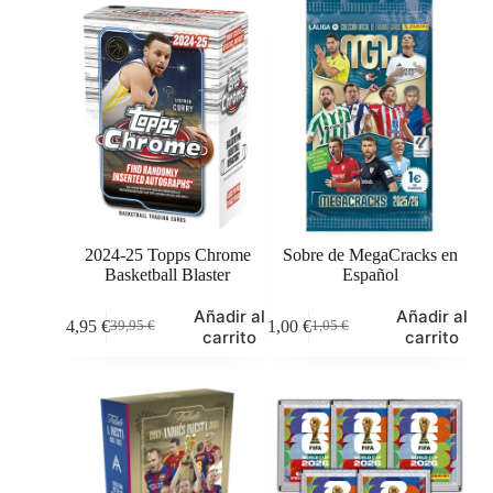
2024-25 Topps Chrome
Sobre de MegaCracks en
Basketball Blaster
Español
Este
Añadir al
Añadir al
34,95
€
1,00
€
39,95
€
1,05
€
producto
El
El
El
El
carrito
carrito
tiene
precio
precio
precio
precio
múltiples
original
actual
original
actual
variantes.
era:
es:
era:
es:
Las
39,95 €.
34,95 €.
1,05 €.
1,00 €.
opciones
se
pueden
elegir