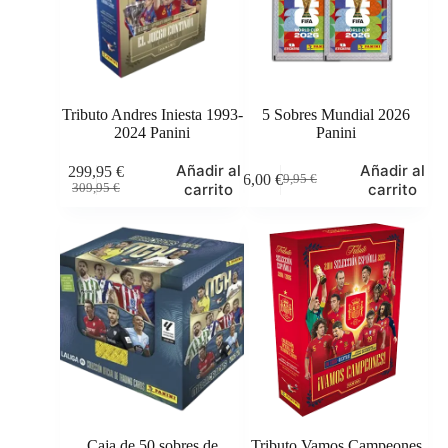
en
la
página
de
producto
Tributo Andres Iniesta 1993-
5 Sobres Mundial 2026
2024 Panini
Panini
Añadir al
Añadir al
299,95
€
6,00
€
9,95
€
El
El
El
El
carrito
carrito
309,95
€
precio
precio
precio
precio
original
actual
original
actual
era:
es:
era:
es:
309,95 €.
299,95 €.
9,95 €.
6,00 €.
Caja de 50 sobres de
Tributo Vamos Campeones