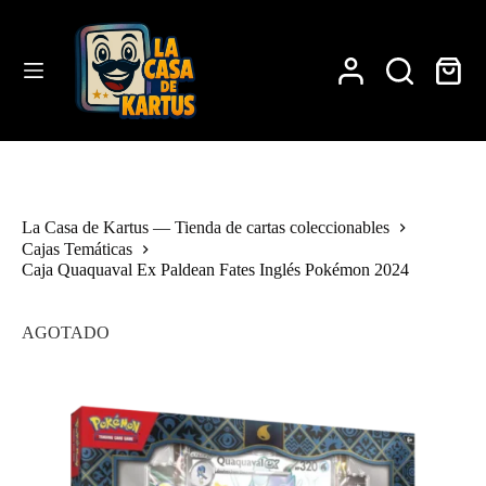
Saltar
al
contenido
Carro
de
compra
La Casa de Kartus — Tienda de cartas coleccionables
Cajas Temáticas
Caja Quaquaval Ex Paldean Fates Inglés Pokémon 2024
AGOTADO