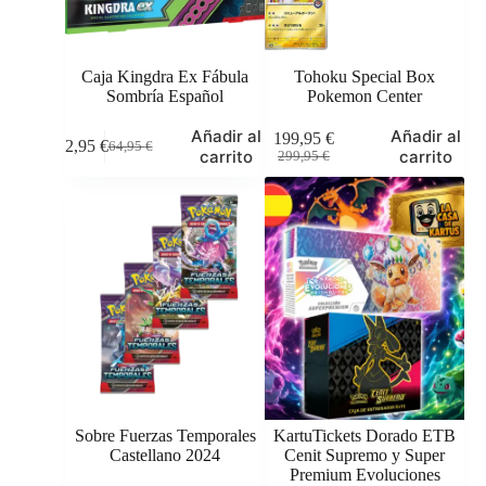
Caja Kingdra Ex Fábula
Tohoku Special Box
Sombría Español
Pokemon Center
Añadir al
Añadir al
199,95
€
62,95
€
64,95
€
El
El
El
El
carrito
carrito
299,95
€
precio
precio
precio
precio
original
actual
original
actual
era:
es:
era:
es:
64,95 €.
62,95 €.
299,95 €.
199,95 €.
Sobre Fuerzas Temporales
KartuTickets Dorado ETB
Castellano 2024
Cenit Supremo y Super
Premium Evoluciones