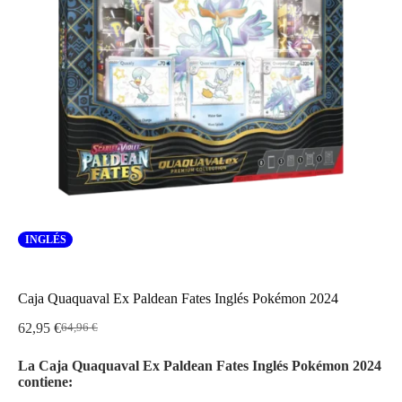
INGLÉS
Caja Quaquaval Ex Paldean Fates Inglés Pokémon 2024
62,95
€
64,96
€
El
El
precio
precio
La Caja Quaquaval Ex Paldean Fates Inglés Pokémon 2024
original
actual
contiene:
era:
es:
64,96 €.
62,95 €.