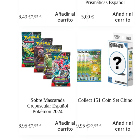
Prismáticas Español
Añadir al
Añadir al
6,49
€
5,00
€
7,95
€
El
El
carrito
carrito
precio
precio
original
actual
era:
es:
7,95 €.
6,49 €.
Sobre Mascarada
Collect 151 Coin Set Chino
Crepuscular Español
Pokémon 2024
Añadir al
Añadir al
6,95
€
19,95
€
7,95
€
22,95
€
El
El
El
El
carrito
carrito
precio
precio
precio
precio
original
actual
original
actual