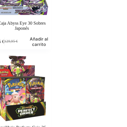
aja Abyss Eye 30 Sobres
Japonés
Añadir al
5
€
129,95
€
El
El
carrito
precio
precio
original
actual
era:
es:
129,95 €.
99,95 €.