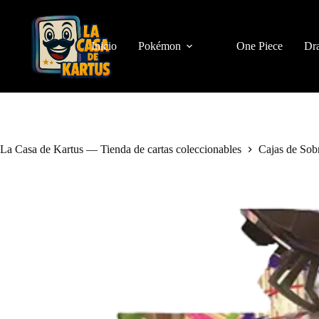
Saltar
al
contenido
Inicio
Pokémon
One Piece
Dra
La Casa de Kartus — Tienda de cartas coleccionables
Cajas de Sob