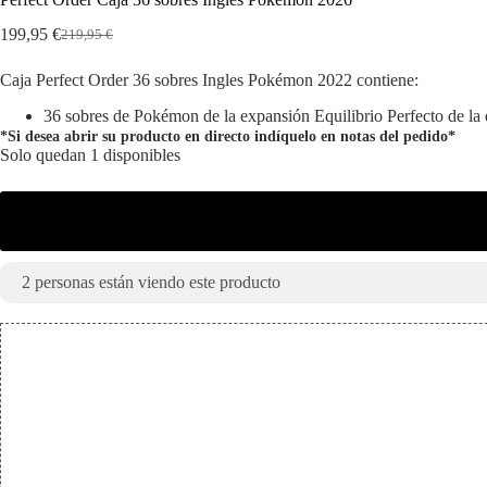
199,95
€
219,95
€
El
El
precio
precio
Caja Perfect Order 36 sobres Ingles Pokémon 2022 contiene:
original
actual
era:
es:
36 sobres de Pokémon de la expansión Equilibrio Perfecto de l
219,95 €.
199,95 €.
*Si desea abrir su producto en directo indíquelo en notas del pedido*
Solo quedan 1 disponibles
2
personas están viendo este producto