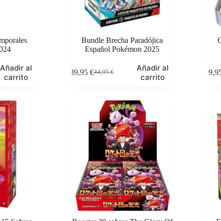
mporales
Bundle Brecha Paradójica
C
2024
Español Pokémon 2025
Añadir al
Añadir al
39,95
€
99,9
44,95
€
El
El
carrito
carrito
precio
precio
original
actual
era:
es:
44,95 €.
39,95 €.