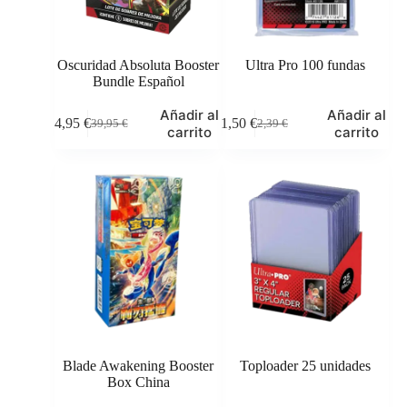
Oscuridad Absoluta Booster
Ultra Pro 100 fundas
Bundle Español
Añadir al
Añadir al
34,95
€
1,50
€
39,95
€
2,39
€
El
El
El
El
carrito
carrito
precio
precio
precio
precio
original
actual
original
actual
era:
es:
era:
es:
39,95 €.
34,95 €.
2,39 €.
1,50 €.
Blade Awakening Booster
Toploader 25 unidades
Box China