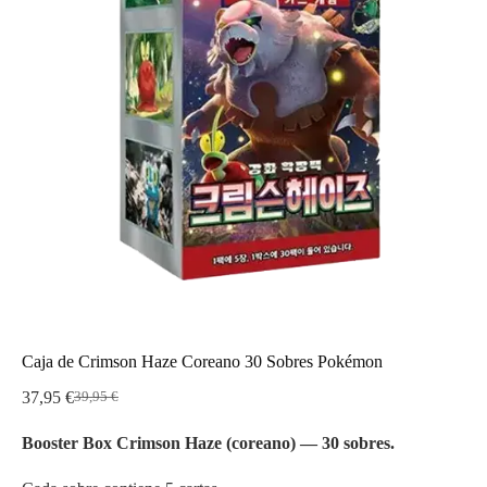
Caja de Crimson Haze Coreano 30 Sobres Pokémon
37,95
€
39,95
€
El
El
precio
precio
Booster Box Crimson Haze (coreano) — 30 sobres.
original
actual
era:
es:
39,95 €.
37,95 €.