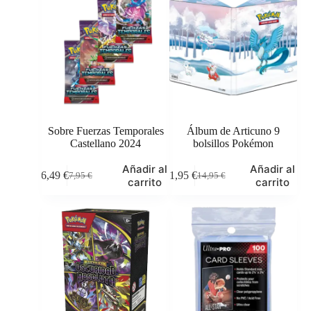
Sobre Fuerzas Temporales
Álbum de Articuno 9
Castellano 2024
bolsillos Pokémon
Añadir al
Añadir al
6,49
€
11,95
€
7,95
€
14,95
€
El
El
El
El
carrito
carrito
precio
precio
precio
precio
original
actual
original
actual
era:
es:
era:
es:
7,95 €.
6,49 €.
14,95 €.
11,95 €.