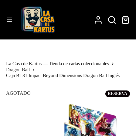
Saltar
al
contenido
Carro
de
compra
La Casa de Kartus — Tienda de cartas coleccionables
Dragon Ball
Caja BT31 Impact Beyond Dimensions Dragon Ball Inglés
AGOTADO
RESERVA