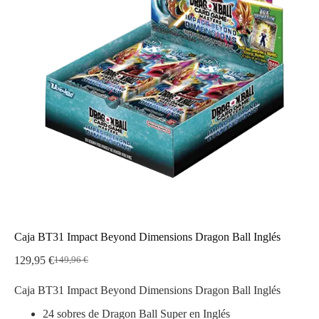
Caja BT31 Impact Beyond Dimensions Dragon Ball Inglés
129,95
€
149,96
€
El
El
precio
precio
Caja BT31 Impact Beyond Dimensions Dragon Ball Inglés
original
actual
era:
es:
24 sobres de Dragon Ball Super en Inglés
149,96 €.
129,95 €.