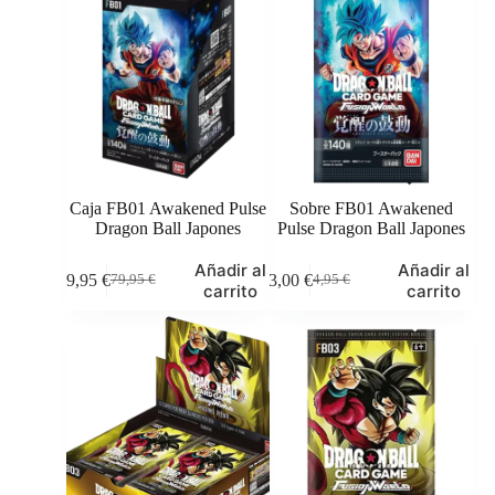
Caja FB01 Awakened Pulse
Sobre FB01 Awakened
Dragon Ball Japones
Pulse Dragon Ball Japones
Añadir al
Añadir al
69,95
€
3,00
€
79,95
€
4,95
€
El
El
El
El
carrito
carrito
precio
precio
precio
precio
original
actual
original
actual
era:
es:
era:
es:
79,95 €.
69,95 €.
4,95 €.
3,00 €.