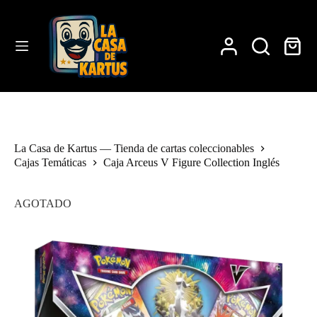
Saltar
al
contenido
Carro
de
compra
La Casa de Kartus — Tienda de cartas coleccionables
Cajas Temáticas
Caja Arceus V Figure Collection Inglés
AGOTADO