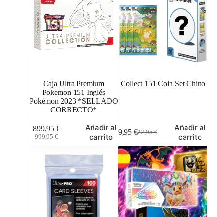
Caja Ultra Premium
Collect 151 Coin Set Chino
Pokemon 151 Inglés
Pokémon 2023 *SELLADO
CORRECTO*
Añadir al
Añadir al
899,95
€
19,95
€
22,95
€
El
El
El
El
carrito
carrito
999,95
€
precio
precio
precio
precio
original
actual
original
actual
era:
es:
era:
es:
999,95 €.
899,95 €.
22,95 €.
19,95 €.