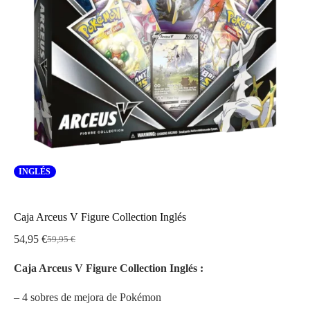
INGLÉS
Caja Arceus V Figure Collection Inglés
54,95
€
59,95
€
El
El
precio
precio
Caja Arceus V Figure Collection Inglés :
original
actual
era:
es:
59,95 €.
54,95 €.
– 4 sobres de mejora de Pokémon