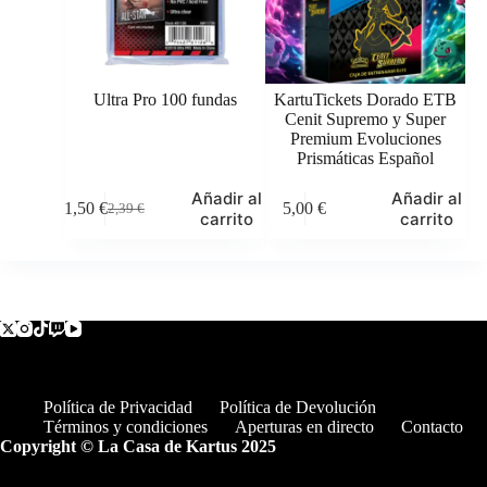
Ultra Pro 100 fundas
KartuTickets Dorado ETB
Cenit Supremo y Super
Premium Evoluciones
Prismáticas Español
Añadir al
Añadir al
1,50
€
5,00
€
2,39
€
El
El
carrito
carrito
precio
precio
original
actual
era:
es:
2,39 €.
1,50 €.
Política de Privacidad
Política de Devolución
Términos y condiciones
Aperturas en directo
Contacto
Copyright © La Casa de Kartus 2025