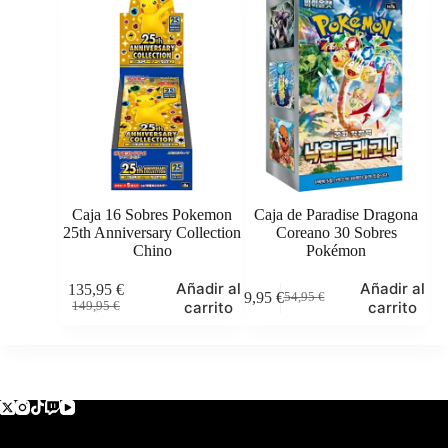
variantes.
era:
es:
Las
69,95 €.
65,95 €.
opciones
se
pueden
elegir
en
la
página
de
producto
Caja 16 Sobres Pokemon
Caja de Paradise Dragona
25th Anniversary Collection
Coreano 30 Sobres
Chino
Pokémon
Añadir al
Añadir al
135,95
€
49,95
€
54,95
€
El
El
El
El
carrito
carrito
149,95
€
precio
precio
precio
precio
original
actual
original
actual
era:
es:
era:
es:
149,95 €.
135,95 €.
54,95 €.
49,95 €.