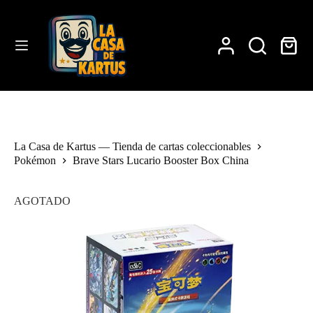
Saltar
al
contenido
Carro
de
compra
La Casa de Kartus — Tienda de cartas coleccionables
Pokémon
Brave Stars Lucario Booster Box China
AGOTADO