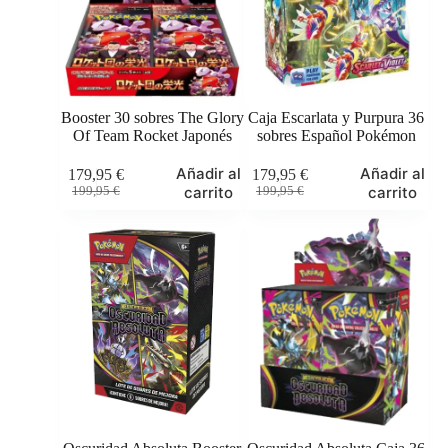
Booster 30 sobres The Glory
Caja Escarlata y Purpura 36
Of Team Rocket Japonés
sobres Español Pokémon
Añadir al
Añadir al
179,95
€
179,95
€
El
El
El
El
carrito
carrito
199,95
€
199,95
€
precio
precio
precio
precio
original
actual
original
actual
era:
es:
era:
es:
199,95 €.
179,95 €.
199,95 €.
179,95 €.