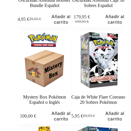
Oscuridad Absoluta Booster
Oscuridad Absoluta Caja 36
Bundle Español
Sobres Español
Añadir al
Añadir al
179,95
€
34,95
€
39,95
€
El
El
El
El
carrito
carrito
199,95
€
precio
precio
precio
precio
original
actual
original
actual
era:
es:
era:
es:
39,95 €.
34,95 €.
199,95 €.
179,95 €.
Mystery Box Pokémon
Caja de White Flare Coreano
Español o Inglés
20 Sobres Pokémon
Este
Añadir al
Añadir al
100,00
€
65,95
€
69,95
€
producto
El
El
carrito
carrito
tiene
precio
precio
múltiples
original
actual