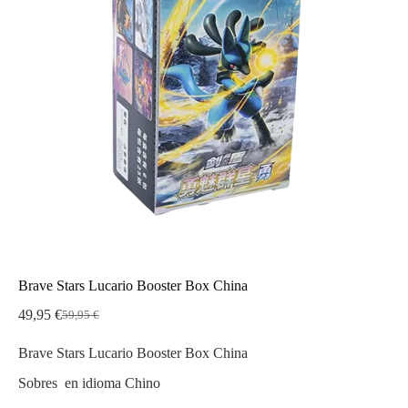
Brave Stars Lucario Booster Box China
49,95
€
59,95
€
El
El
precio
precio
Brave Stars Lucario Booster Box China
original
actual
era:
es:
Sobres en idioma Chino
59,95 €.
49,95 €.