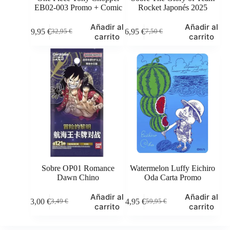
EB02-003 Promo + Comic
Rocket Japonés 2025
Añadir al
Añadir al
29,95
€
6,95
€
32,95
€
7,50
€
El
El
El
El
carrito
carrito
precio
precio
precio
precio
original
actual
original
actual
era:
es:
era:
es:
32,95 €.
29,95 €.
7,50 €.
6,95 €.
Sobre OP01 Romance
Watermelon Luffy Eichiro
Dawn Chino
Oda Carta Promo
Añadir al
Añadir al
3,00
€
44,95
€
3,49
€
59,95
€
El
El
El
El
carrito
carrito
precio
precio
precio
precio
original
actual
original
actual