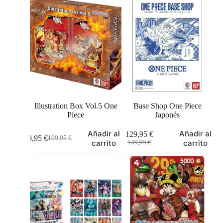
Illustration Box Vol.5 One
Base Shop One Piece
Piece
Japonés
Añadir al
Añadir al
129,95
€
99,95
€
109,95
€
El
El
El
El
carrito
carrito
149,95
€
precio
precio
precio
precio
original
actual
original
actual
era:
es:
era:
es:
109,95 €.
99,95 €.
149,95 €.
129,95 €.