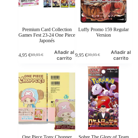
Premium Card Collection
Luffy Promo 159 Regular
Games Fest 23-24 One Piece
Version
Japonés
Añadir al
Añadir al
64,95
€
29,95
€
69,95
€
39,95
€
El
El
El
El
carrito
carrito
precio
precio
precio
precio
original
actual
original
actual
era:
es:
era:
es:
69,95 €.
64,95 €.
39,95 €.
29,95 €.
One Piece Tony Chopper
Sobre The Glory of Team