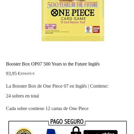
Booster Box OP07 500 Years to the Future Inglés
93,95
€
104,95
€
El
El
precio
precio
La Booster Box de One Piece 07 en Inglés | Contiene:
original
actual
era:
es:
24 sobres en total
104,95 €.
93,95 €.
Cada sobre contiene 12 cartas de One Piece