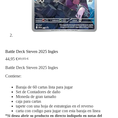
Battle Deck Steven 2025 Ingles
44,95
€
49,95
€
El
El
precio
precio
Battle Deck Steven 2025 Ingles
original
actual
era:
es:
Contiene:
49,95 €.
44,95 €.
Baraja de 60 cartas lista para jugar
Set de Contadores de daño
Moneda de gran tamaño
caja para cartas
tapete con una hoja de estrategias en el reverso
carta con codigo para jugar con esta baraja en linea
*Si desea abrir su producto en directo indíquelo en notas del