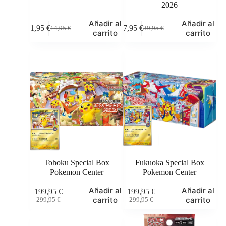
2026
Añadir al
Añadir al
11,95
€
37,95
€
14,95
€
39,95
€
El
El
El
El
carrito
carrito
precio
precio
precio
precio
original
actual
original
actual
era:
es:
era:
es:
14,95 €.
11,95 €.
39,95 €.
37,95 €.
Tohoku Special Box
Fukuoka Special Box
Pokemon Center
Pokemon Center
Añadir al
Añadir al
199,95
€
199,95
€
El
El
El
El
carrito
carrito
299,95
€
299,95
€
precio
precio
precio
precio
original
actual
original
actual