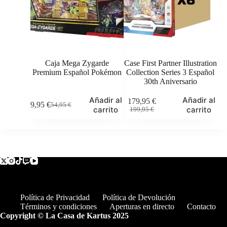
Caja Mega Zygarde
Case First Partner Illustration
Premium Español Pokémon
Collection Series 3 Español
30th Aniversario
Añadir al
Añadir al
179,95
€
49,95
€
54,95
€
El
El
El
El
carrito
carrito
199,95
€
precio
precio
precio
precio
original
actual
original
actual
era:
es:
era:
es:
54,95 €.
49,95 €.
199,95 €.
179,95 €.
Política de Privacidad
Política de Devolución
Términos y condiciones
Aperturas en directo
Contacto
Copyright © La Casa de Kartus 2025