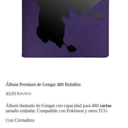
Álbum Premium de Gengar 480 Bolsillos
43,95
€
45,95
€
El
El
precio
precio
Álbum ilustrado de Gengar con capacidad para 480
cartas
original
actual
tamaño estándar. Compatible con Pokémon y otros TCG
era:
es:
45,95 €.
43,95 €.
Con Cremallera