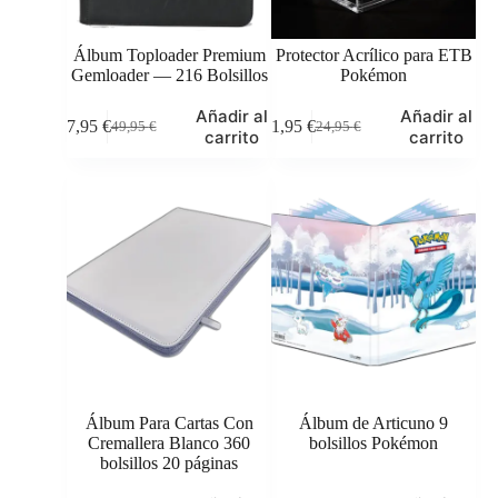
Álbum Toploader Premium
Protector Acrílico para ETB
Gemloader — 216 Bolsillos
Pokémon
Este
Añadir al
Añadir al
47,95
€
21,95
€
49,95
€
24,95
€
producto
El
El
El
El
carrito
carrito
tiene
precio
precio
precio
precio
múltiples
original
actual
original
actual
variantes.
era:
es:
era:
es:
Las
49,95 €.
47,95 €.
24,95 €.
21,95 €.
opciones
se
pueden
elegir
en
la
página
de
producto
Álbum Para Cartas Con
Álbum de Articuno 9
Cremallera Blanco 360
bolsillos Pokémon
bolsillos 20 páginas