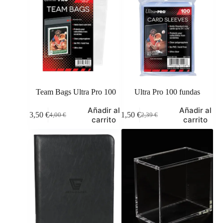
Team Bags Ultra Pro 100
Ultra Pro 100 fundas
Añadir al
Añadir al
3,50
€
1,50
€
4,00
€
2,39
€
El
El
El
El
carrito
carrito
precio
precio
precio
precio
original
actual
original
actual
era:
es:
era:
es:
4,00 €.
3,50 €.
2,39 €.
1,50 €.