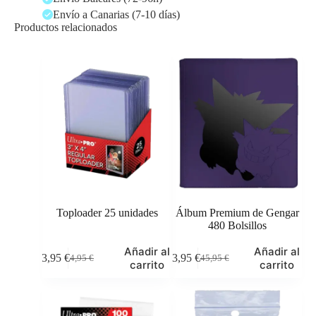
Envío a Canarias (7-10 días)
Productos relacionados
Toploader 25 unidades
Álbum Premium de Gengar
480 Bolsillos
Añadir al
Añadir al
3,95
€
43,95
€
4,95
€
45,95
€
El
El
El
El
carrito
carrito
precio
precio
precio
precio
original
actual
original
actual
era:
es:
era:
es:
4,95 €.
3,95 €.
45,95 €.
43,95 €.