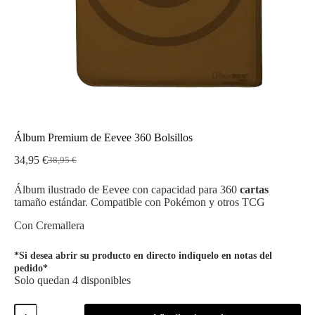
Álbum Premium de Eevee 360 Bolsillos
34,95
€
38,95
€
El
El
precio
precio
Álbum ilustrado de Eevee con capacidad para 360
cartas
original
actual
tamaño estándar. Compatible con Pokémon y otros TCG
era:
es:
38,95 €.
34,95 €.
Con Cremallera
*Si desea abrir su producto en directo indíquelo en notas del
pedido*
Solo quedan 4 disponibles
Álbum